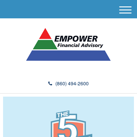
M
e
n
u
(860) 494-2600